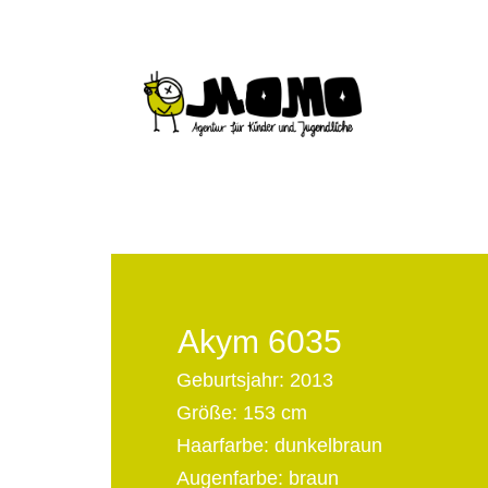
Akym 6035
Geburtsjahr: 2013
Größe: 153 cm
Haarfarbe: dunkelbraun
Augenfarbe: braun