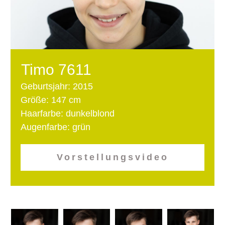
Timo 7611
Geburtsjahr: 2015
Größe: 147 cm
Haarfarbe: dunkelblond
Augenfarbe: grün
Vorstellungsvideo